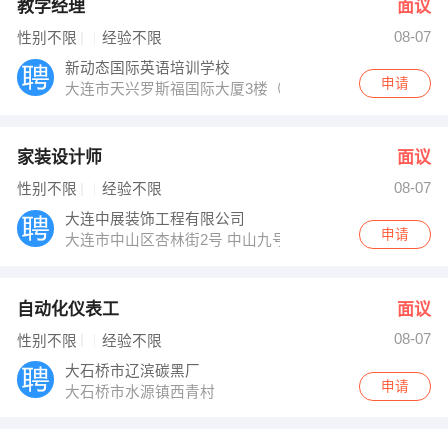
教学经理
面议
08-07
性别不限
经验不限
新动态国际英语培训学校
申请
大连市天兴罗斯福国际大厦3楼（麦凯乐南门华夏银行入
家装设计师
面议
08-07
性别不限
经验不限
大连中展装饰工程有限公司
申请
大连市中山区杏林街2号 中山九号
自动化仪表工
面议
08-07
性别不限
经验不限
大石桥市辽滨碳黑厂
申请
大石桥市水源镇西青村