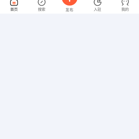
采购主管
面议
首页
搜索
入驻
我的
发布
08-07
性别不限
经验不限
锦联地产集团
申请
大连市中山区祝贺街35号锦联大厦
现金出纳
面议
招聘信息
求职简历
08-07
性别不限
经验不限
辽宁奥鼎镁业有限公司
申请
市场专员
面议
08-07
性别不限
经验不限
国联期货有限责任公司大连营业部
申请
大连市中山区友好路211号1602室