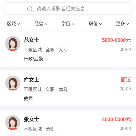
在校学生工作经验
本科
行政后勤
建筑装潢
确定
区域
经验
学历
职位
更多
三年以上工作经验
硕士
销售岗位
教师
范女士
5000-8000元
四年以上工作经验
博士
文员
护士
08-09
不限区域
全职
大专
五年以上工作经验
财务会计
传单派发
行政/后勤
十年以上工作经验
超市零售
促销导购
俞女士
面议
网络IT
保健按摩
08-09
不限区域
全职
本科
教师
快递员
前台接待
收银员
技术员/工程师
张女士
4000-5000元
08-09
水电/机修
部门经理
不限区域
全职