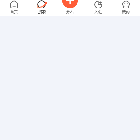
罗女士
4000-5000元
08-07
不限区域
全职
本科
首页
搜索
入驻
我的
发布
教师
张女士
4000-5000元
08-07
不限区域
全职
大专
招聘信息
求职简历
财务/会计
罗先生
4000-5000元
08-06
不限区域
全职
高中
技工/普工
沈女士
3000-4000元
08-03
不限区域
全职
大专