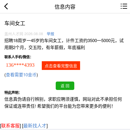
信息内容
车间女工
盖州人才网 2026.08.08
举报
招聘18周岁一45岁的车间女工，计件工资约3500一5000元，试
用期2个月，交五险，有年薪假，年底福利
联系人手机/微信：
136****4393
点击查看完整信息
(
查看需要10金币
)
特此声明：
信息真伪请自行辨别，求职应聘须谨慎，网站对此不承担任何
保证或连带责任! 希望我们的平台能为您带来更多的便利！
[
联系客服
]
[
最新找人才
]