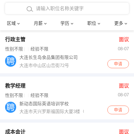
4000-5000元
本科
行政后勤
建筑装潢
确定
区域
月薪
学历
职位
更多
5000-8000元
硕士
销售岗位
教师
行政主管
面议
8000-12000元
博士
文员
护士
08-07
性别不限
经验不限
12000-20000元
财务会计
传单派发
大连长生岛食品集团有限公司
申请
大连市中山区山峦街72号
其他
超市零售
促销导购
网络IT
保健按摩
教学经理
面议
08-07
性别不限
经验不限
快递员
前台接待
新动态国际英语培训学校
申请
大连市天兴罗斯福国际大厦3楼（麦凯乐南门华夏银行入
收银员
技术员/工程师
水电/机修
部门经理
成本会计
面议