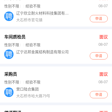
08-07
出纳
保险
性别不限
经验不限
辽宁欣立耐火材料科技集团有限公司
编辑
法律
申请
大石桥市官屯镇
保洁
贸易采购
车间质检员
面议
跟单
理财顾问
08-07
性别不限
经验不限
辽宁达邦金属结构制造有限公司
其他职位
申请
采购员
面议
08-07
性别不限
经验不限
营口陆合集团
申请
大石桥市哈大路79号